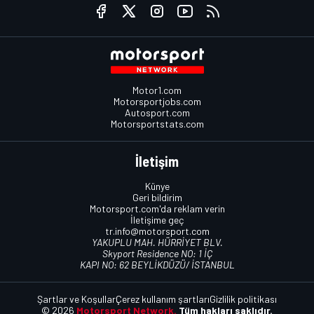
Motor1.com
Motorsportjobs.com
Autosport.com
Motorsportstats.com
İletişim
Künye
Geri bildirim
Motorsport.com'da reklam verin
İletişime geç
tr.info@motorsport.com
YAKUPLU MAH. HÜRRİYET BLV.
Skyport Residence NO: 1 İÇ
KAPI NO: 62 BEYLİKDÜZÜ/ İSTANBUL
Şartlar ve Koşullar
Çerez kullanım şartları
Gizlilik politikası
© 2026
Motorsport Network.
Tüm hakları saklıdır.