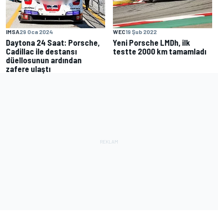
IMSA
29 Oca 2024
WEC
19 Şub 2022
Daytona 24 Saat: Porsche,
Yeni Porsche LMDh, ilk
Cadillac ile destansı
testte 2000 km tamamladı
düellosunun ardından
zafere ulaştı