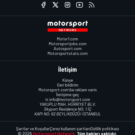
Motor1.com
Motorsportjobs.com
Autosport.com
Motorsportstats.com
İletişim
Künye
Geri bildirim
Motorsport.com'da reklam verin
İletişime geç
tr.info@motorsport.com
YAKUPLU MAH. HÜRRİYET BLV.
Skyport Residence NO: 1 İÇ
KAPI NO: 62 BEYLİKDÜZÜ/ İSTANBUL
Şartlar ve Koşullar
Çerez kullanım şartları
Gizlilik politikası
© 2026
Motorsport Network.
Tüm hakları saklıdır.