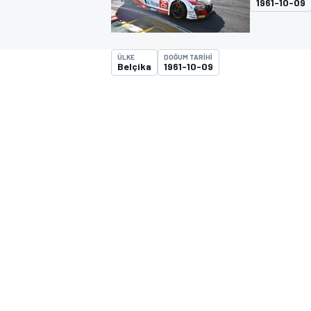
1961-10-09
MOTOGP
ÜLKE
DOĞUM TARIHI
Belçika
1961-10-09
WORLD SUPERBIKE