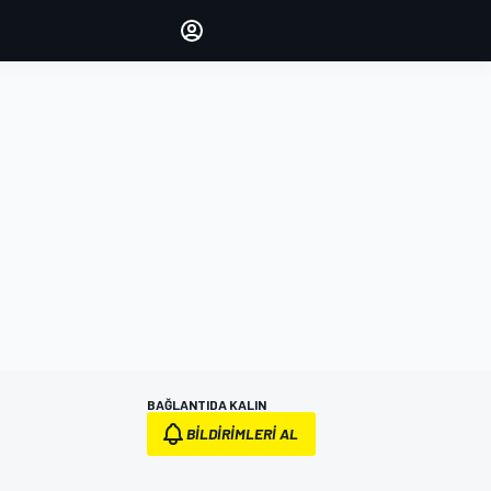
yönetin
Yorumlarınızla sesinizi duyurun
OTURUM AÇ
EDİSYON
TÜRKİYE
BAĞLANTIDA KALIN
BILDIRIMLERI AL