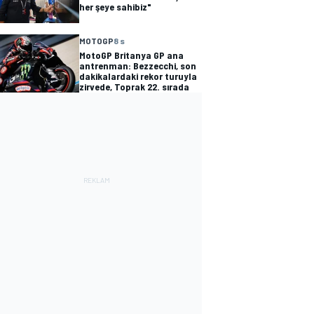
her şeye sahibiz"
MOTOGP
8 s
MotoGP Britanya GP ana
antrenman: Bezzecchi, son
dakikalardaki rekor turuyla
zirvede, Toprak 22. sırada