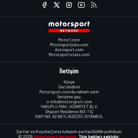
Motor1.com
Motorsportjobs.com
Autosport.com
Motorsportstats.com
İletişim
Künye
Geri bildirim
Motorsport.com'da reklam verin
İletişime geç
tr.info@motorsport.com
YAKUPLU MAH. HÜRRİYET BLV.
Skyport Residence NO: 1 İÇ
KAPI NO: 62 BEYLİKDÜZÜ/ İSTANBUL
Şartlar ve Koşullar
Çerez kullanım şartları
Gizlilik politikası
© 2026
Motorsport Network.
Tüm hakları saklıdır.