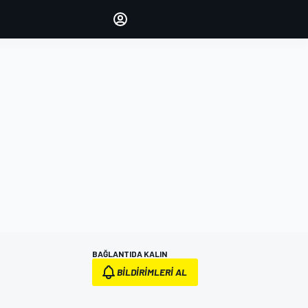
yönetin
Yorumlarınızla sesinizi duyurun
OTURUM AÇ
EDİSYON
TÜRKİYE
BAĞLANTIDA KALIN
BILDIRIMLERI AL