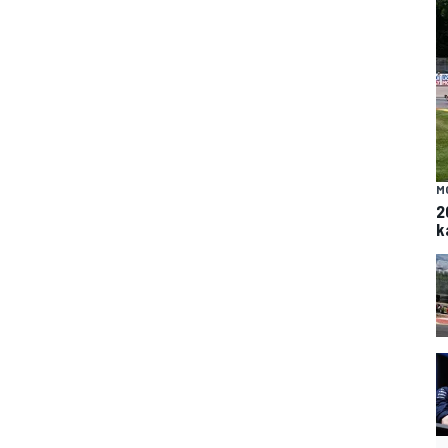
M
2
k