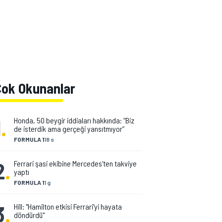
Çok Okunanlar
1
.
Honda, 50 beygir iddiaları hakkında: “Biz
de isterdik ama gerçeği yansıtmıyor”
FORMULA 1
18 s
2
.
Ferrari şasi ekibine Mercedes'ten takviye
yaptı
FORMULA 1
1 g
3
.
Hill: "Hamilton etkisi Ferrari'yi hayata
döndürdü"