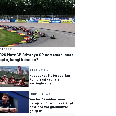
OTOGP
13 s
026 MotoGP Britanya GP ne zaman, saat
açta, hangi kanalda?
KARTING
14 s
Kapadokya Motorsporları
Kompleksi kapılarını
kartingle açıyor
FORMULA 1
14 s
Vowles: “Yeniden puan
barajına dönebilmek için yıl
boyunca var gücümüzle
çalıştık"