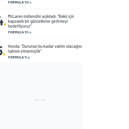
FORMULA 1
16 s
4
.
McLaren mühendisi açıkladı: "Bakü için
kapsamlı bir güncelleme getirmeyi
hedefliyoruz"
FORMULA 1
15 s
5
.
Honda: “Durumun bu kadar vahim olacağını
tahmin etmemiştik”
FORMULA 1
1 g