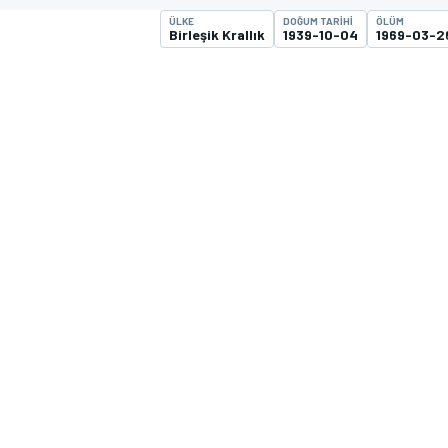
ÜLKE
DOĞUM TARIHI
ÖLÜM
MOTOGP
Birleşik Krallık
1939-10-04
1969-03-2
WORLD SUPERBIKE