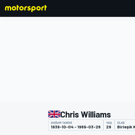
FORMULA 1
Chris Williams
DOĞUM TARIHI
YAŞ
ÜLKE
1939-10-04 - 1969-03-26
29
Birleşik 