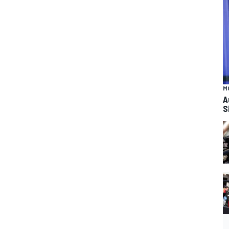
M
A
S