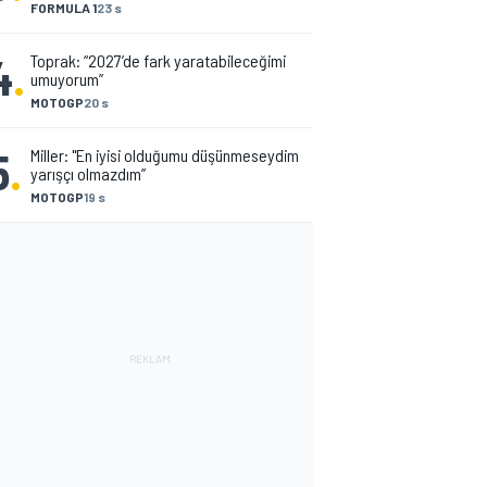
FORMULA 1
23 s
4
.
Toprak: “2027’de fark yaratabileceğimi
umuyorum”
MOTOGP
20 s
5
.
Miller: "En iyisi olduğumu düşünmeseydim
yarışçı olmazdım”
MOTOGP
19 s