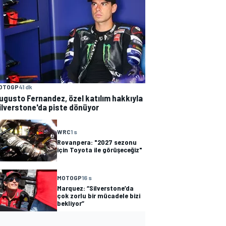
OTOGP
41 dk
ugusto Fernandez, özel katılım hakkıyla
ilverstone'da piste dönüyor
WRC
1 s
Rovanpera: "2027 sezonu
için Toyota ile görüşeceğiz"
MOTOGP
16 s
Marquez: “Silverstone’da
çok zorlu bir mücadele bizi
bekliyor”