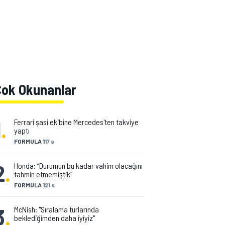
Çok Okunanlar
1
.
Ferrari şasi ekibine Mercedes'ten takviye
yaptı
FORMULA 1
17 s
2
.
Honda: “Durumun bu kadar vahim olacağını
tahmin etmemiştik”
FORMULA 1
21 s
3
.
McNish: "Sıralama turlarında
beklediğimden daha iyiyiz"