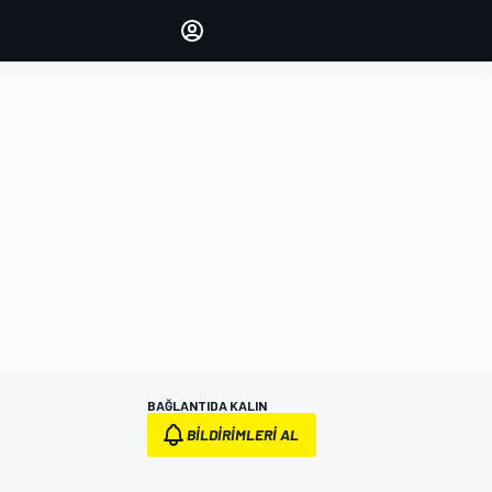
yönetin
Yorumlarınızla sesinizi duyurun
OTURUM AÇ
EDİSYON
TÜRKİYE
BAĞLANTIDA KALIN
BILDIRIMLERI AL