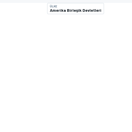
ÜLKE
MOTOGP
Amerika Birleşik Devletleri
WORLD SUPERBIKE