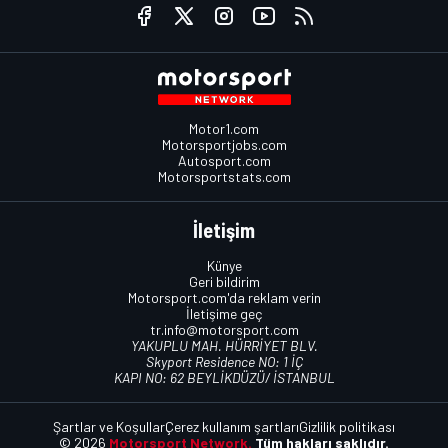
Motor1.com
Motorsportjobs.com
Autosport.com
Motorsportstats.com
İletişim
Künye
Geri bildirim
Motorsport.com'da reklam verin
İletişime geç
tr.info@motorsport.com
YAKUPLU MAH. HÜRRİYET BLV.
Skyport Residence NO: 1 İÇ
KAPI NO: 62 BEYLİKDÜZÜ/ İSTANBUL
Şartlar ve Koşullar
Çerez kullanım şartları
Gizlilik politikası
© 2026
Motorsport Network.
Tüm hakları saklıdır.