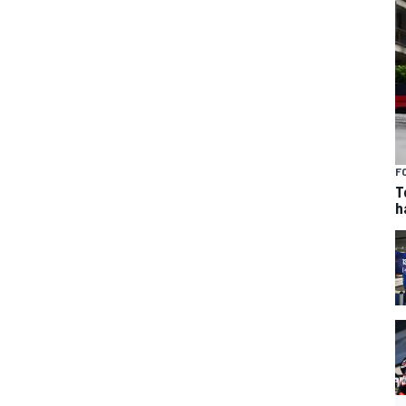
F
T
h