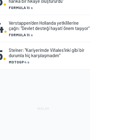
3
.
harika bir hikâye oluştururdu”
FORMULA 1
9 s
4
.
Verstappen’den Hollanda yetkililerine
çağrı: "Devlet desteği hayati önem taşıyor”
FORMULA 1
9 s
5
.
Steiner: "Kariyerimde Viñales'inki gibi bir
durumla hiç karşılaşmadım"
MOTOGP
4 s