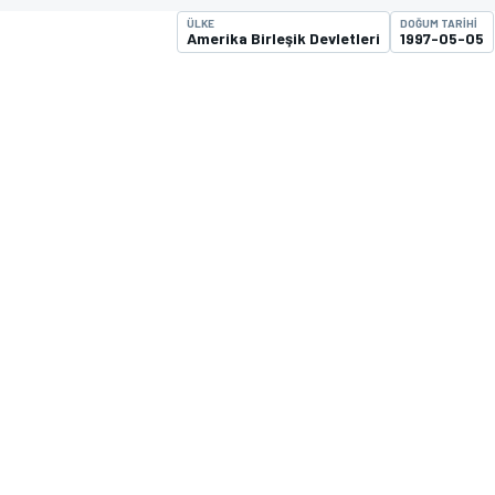
ÜLKE
DOĞUM TARIHI
MOTOGP
Amerika Birleşik Devletleri
1997-05-05
WORLD SUPERBIKE