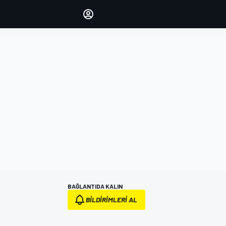
yönetin
Yorumlarınızla sesinizi duyurun
OTURUM AÇ
EDİSYON
TÜRKİYE
BAĞLANTIDA KALIN
BILDIRIMLERI AL