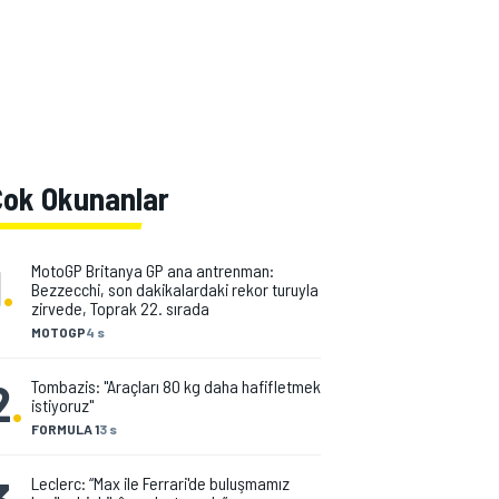
Çok Okunanlar
1
.
MotoGP Britanya GP ana antrenman:
Bezzecchi, son dakikalardaki rekor turuyla
zirvede, Toprak 22. sırada
MOTOGP
4 s
2
.
Tombazis: "Araçları 80 kg daha hafifletmek
istiyoruz"
FORMULA 1
3 s
Leclerc: “Max ile Ferrari'de buluşmamız