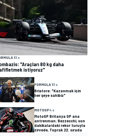
ORMULA 1
3 s
ombazis: "Araçları 80 kg daha
afifletmek istiyoruz"
FORMULA 1
3 s
Briatore: "Kazanmak için
her şeye sahibiz"
MOTOGP
4 s
MotoGP Britanya GP ana
antrenman: Bezzecchi, son
dakikalardaki rekor turuyla
zirvede, Toprak 22. sırada