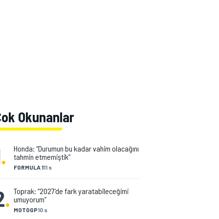
Çok Okunanlar
1
.
Honda: “Durumun bu kadar vahim olacağını
tahmin etmemiştik”
FORMULA 1
11 s
2
.
Toprak: “2027’de fark yaratabileceğimi
umuyorum”
MOTOGP
10 s