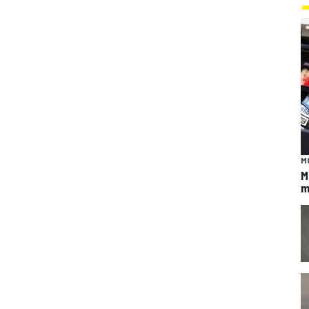
M
M
m