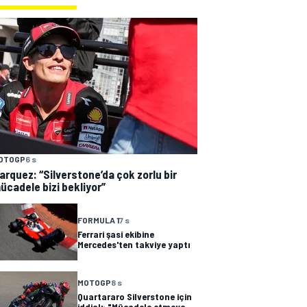
OTOGP
6 s
arquez: “Silverstone’da çok zorlu bir
ücadele bizi bekliyor”
FORMULA 1
7 s
Ferrari şasi ekibine
Mercedes'ten takviye yaptı
MOTOGP
8 s
Quartararo Silverstone için
iddialı: "Mücadele etmeye