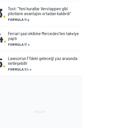
3
.
Tost: "Yeni kurallar Verstappen gibi
pilotların avantajını ortadan kaldırdı"
FORMULA 1
1 g
4
.
Ferrari şasi ekibine Mercedes'ten takviye
yaptı
FORMULA 1
7 s
5
.
Lawson’un F1’deki geleceği yaz arasında
netleşebilir
FORMULA 1
14 s