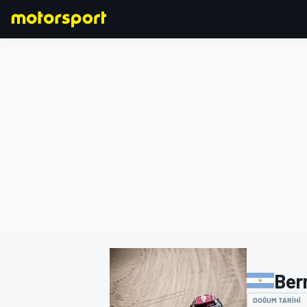
FORMULA 1
Ber
DOĞUM TARIHI