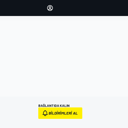
yönetin
Yorumlarınızla sesinizi duyurun
OTURUM AÇ
EDİSYON
TÜRKİYE
BAĞLANTIDA KALIN
BILDIRIMLERI AL