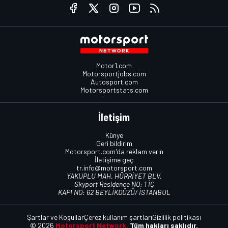
Motor1.com
Motorsportjobs.com
Autosport.com
Motorsportstats.com
İletişim
Künye
Geri bildirim
Motorsport.com'da reklam verin
İletişime geç
tr.info@motorsport.com
YAKUPLU MAH. HÜRRİYET BLV.
Skyport Residence NO: 1 İÇ
KAPI NO: 62 BEYLİKDÜZÜ/ İSTANBUL
Şartlar ve Koşullar
Çerez kullanım şartları
Gizlilik politikası
© 2026
Motorsport Network.
Tüm hakları saklıdır.