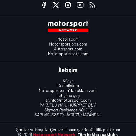
Motor1.com
Motorsportjobs.com
Autosport.com
Motorsportstats.com
İletişim
Künye
Geri bildirim
Motorsport.com'da reklam verin
İletişime geç
tr.info@motorsport.com
YAKUPLU MAH. HÜRRİYET BLV.
Skyport Residence NO: 1 İÇ
KAPI NO: 62 BEYLİKDÜZÜ/ İSTANBUL
Şartlar ve Koşullar
Çerez kullanım şartları
Gizlilik politikası
© 2026
Motorsport Network.
Tüm hakları saklıdır.