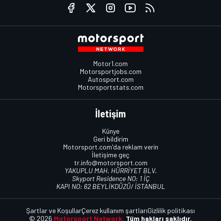
Motor1.com
Motorsportjobs.com
Autosport.com
Motorsportstats.com
İletişim
Künye
Geri bildirim
Motorsport.com'da reklam verin
İletişime geç
tr.info@motorsport.com
YAKUPLU MAH. HÜRRİYET BLV.
Skyport Residence NO: 1 İÇ
KAPI NO: 62 BEYLİKDÜZÜ/ İSTANBUL
Şartlar ve Koşullar
Çerez kullanım şartları
Gizlilik politikası
© 2026
Motorsport Network.
Tüm hakları saklıdır.