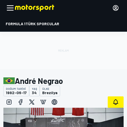
FORMULA 1
TÜRK SPORCULAR
André Negrao
DOĞUM TARIHI
YAŞ
ÜLKE
1992-06-17
34
Brezilya