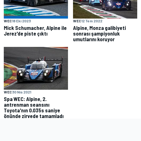
WEC
18 Eki 2023
WEC
12 Tem 2022
Mick Schumacher, Alpine ile
Alpine, Monza galibiyeti
Jerez'de piste çıktı
sonrası şampiyonluk
umutlarını koruyor
WEC
30 Nis 2021
Spa WEC: Alpine, 2.
antrenman seansını
Toyota'nın 0.035s saniye
önünde zirvede tamamladı