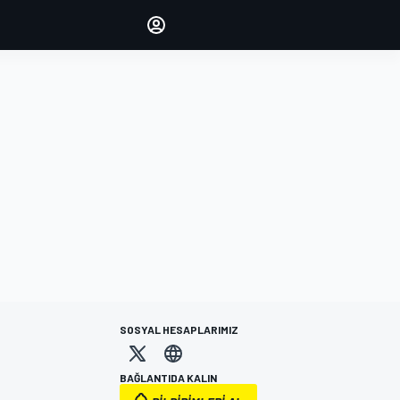
yönetin
Yorumlarınızla sesinizi duyurun
OTURUM AÇ
EDİSYON
TÜRKİYE
SOSYAL HESAPLARIMIZ
BAĞLANTIDA KALIN