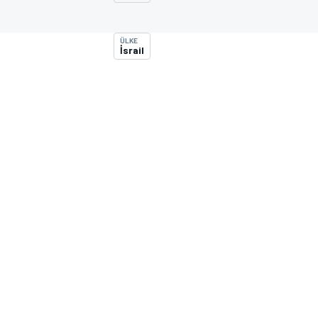
MOTOGP
ÜLKE
İsrail
WORLD SUPERBIKE