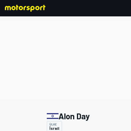
FORMULA 1
Alon Day
ÜLKE
İsrail