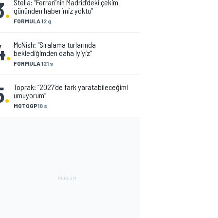
3
.
Stella: “Ferrari’nin Madrid’deki çekim
gününden haberimiz yoktu”
FORMULA 1
2 g
4
.
McNish: "Sıralama turlarında
beklediğimden daha iyiyiz"
FORMULA 1
21 s
5
.
Toprak: “2027’de fark yaratabileceğimi
umuyorum”
MOTOGP
18 s