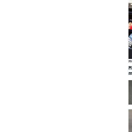
M
M
m