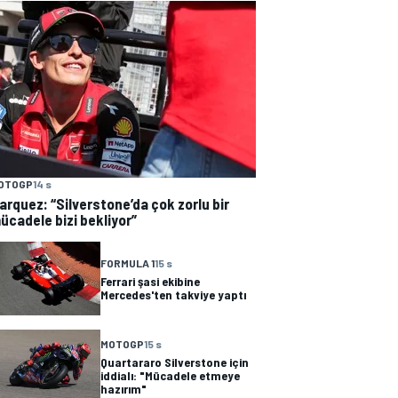
OTOGP
14 s
arquez: “Silverstone’da çok zorlu bir
ücadele bizi bekliyor”
FORMULA 1
15 s
Ferrari şasi ekibine
Mercedes'ten takviye yaptı
MOTOGP
15 s
Quartararo Silverstone için
iddialı: "Mücadele etmeye
hazırım"