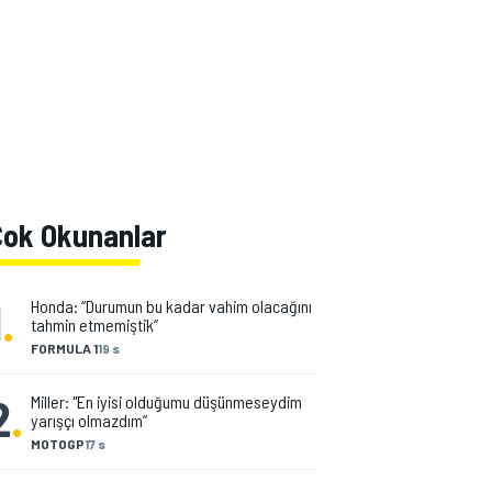
Çok Okunanlar
1
.
Honda: “Durumun bu kadar vahim olacağını
tahmin etmemiştik”
FORMULA 1
19 s
2
.
Miller: "En iyisi olduğumu düşünmeseydim
yarışçı olmazdım”
MOTOGP
17 s