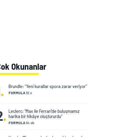
Çok Okunanlar
1
.
Brundle: “Yeni kurallar spora zarar veriyor”
FORMULA 1
2 s
2
.
Leclerc: “Max ile Ferrari'de buluşmamız
harika bir hikâye oluştururdu”
FORMULA 1
4 dk