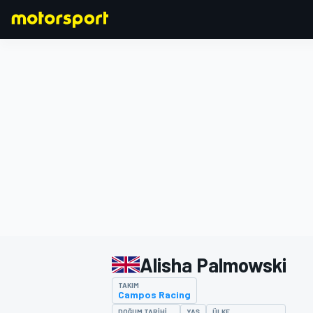
FORMULA 1
Alisha Palmowski
TAKIM
Campos Racing
DOĞUM TARIHI
YAŞ
ÜLKE