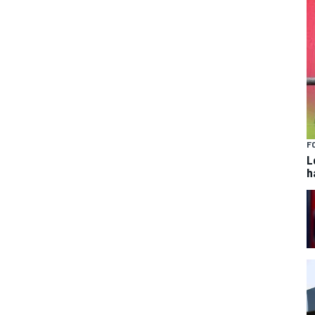
F
L
h