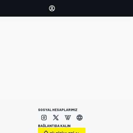
yönetin
Yorumlarınızla sesinizi duyurun
OTURUM AÇ
EDİSYON
TÜRKİYE
SOSYAL HESAPLARIMIZ
BAĞLANTIDA KALIN