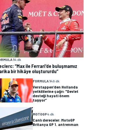
ORMULA 1
4 dk
eclerc: “Max ile Ferrari'de buluşmamız
arika bir hikâye oluştururdu”
FORMULA 1
49 dk
Verstappen’den Hollanda
yetkililerine çağrı: "Devlet
desteği hayati önem
taşıyor”
MOTOGP
4 dk
Canlı dereceler: MotoGP
Britanya GP 1. antrenman