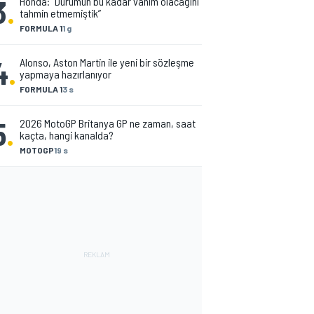
3
.
Honda: “Durumun bu kadar vahim olacağını
tahmin etmemiştik”
FORMULA 1
1 g
4
.
Alonso, Aston Martin ile yeni bir sözleşme
yapmaya hazırlanıyor
FORMULA 1
3 s
5
.
2026 MotoGP Britanya GP ne zaman, saat
kaçta, hangi kanalda?
MOTOGP
19 s