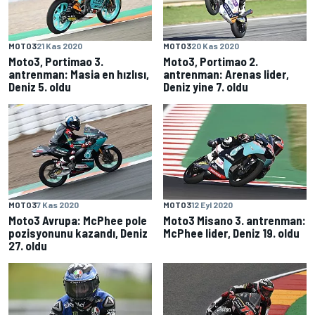
MOTO3
21 Kas 2020
MOTO3
20 Kas 2020
Moto3, Portimao 3.
Moto3, Portimao 2.
antrenman: Masia en hızlısı,
antrenman: Arenas lider,
Deniz 5. oldu
Deniz yine 7. oldu
MOTO3
7 Kas 2020
MOTO3
12 Eyl 2020
Moto3 Avrupa: McPhee pole
Moto3 Misano 3. antrenman:
pozisyonunu kazandı, Deniz
McPhee lider, Deniz 19. oldu
27. oldu