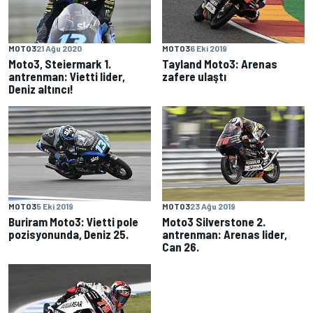
MOTO3
21 Ağu 2020
MOTO3
6 Eki 2019
Moto3, Steiermark 1.
Tayland Moto3: Arenas
antrenman: Vietti lider,
zafere ulaştı
Deniz altıncı!
MOTO3
5 Eki 2019
MOTO3
23 Ağu 2019
Buriram Moto3: Vietti pole
Moto3 Silverstone 2.
pozisyonunda, Deniz 25.
antrenman: Arenas lider,
Can 26.