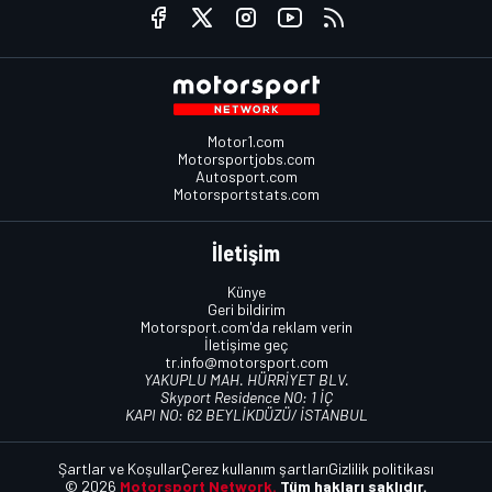
Motor1.com
Motorsportjobs.com
Autosport.com
Motorsportstats.com
İletişim
Künye
Geri bildirim
Motorsport.com'da reklam verin
İletişime geç
tr.info@motorsport.com
YAKUPLU MAH. HÜRRİYET BLV.
Skyport Residence NO: 1 İÇ
KAPI NO: 62 BEYLİKDÜZÜ/ İSTANBUL
Şartlar ve Koşullar
Çerez kullanım şartları
Gizlilik politikası
© 2026
Motorsport Network.
Tüm hakları saklıdır.