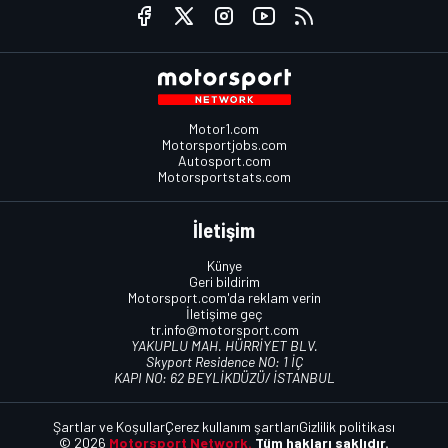
Motor1.com
Motorsportjobs.com
Autosport.com
Motorsportstats.com
İletişim
Künye
Geri bildirim
Motorsport.com'da reklam verin
İletişime geç
tr.info@motorsport.com
YAKUPLU MAH. HÜRRİYET BLV.
Skyport Residence NO: 1 İÇ
KAPI NO: 62 BEYLİKDÜZÜ/ İSTANBUL
Şartlar ve Koşullar
Çerez kullanım şartları
Gizlilik politikası
© 2026
Motorsport Network.
Tüm hakları saklıdır.