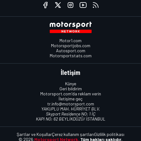
Motor1.com
Motorsportjobs.com
Autosport.com
Motorsportstats.com
İletişim
Künye
Geri bildirim
Motorsport.com'da reklam verin
İletişime geç
tr.info@motorsport.com
YAKUPLU MAH. HÜRRİYET BLV.
Skyport Residence NO: 1 İÇ
KAPI NO: 62 BEYLİKDÜZÜ/ İSTANBUL
Şartlar ve Koşullar
Çerez kullanım şartları
Gizlilik politikası
© 2026
Motorsport Network.
Tüm hakları saklıdır.