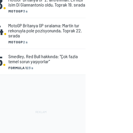
3
.
isim Di Giannantonio oldu, Toprak 19. sırada
MOTOGP
3 s
4
.
MotoGP Britanya GP sıralama: Martin tur
rekoruyla pole pozisyonunda, Toprak 22.
sırada
MOTOGP
2 s
5
.
Smedley, Red Bull hakkında: "Çok fazla
temel sorun yaşıyorlar"
FORMULA 1
23 s