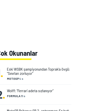
Çok Okunanlar
1
.
Eski WSBK şampiyonundan Toprak’a övgü:
“Sınırları zorluyor”
MOTOGP
4 s
2
.
Wolff: “Ferrari adeta sızlanıyor”
FORMULA 1
1 s
MotoGP Britanya GP 2. antrenman: En hızlı