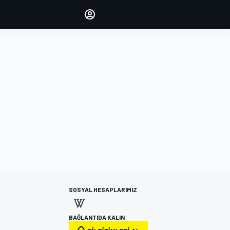
yönetin
Yorumlarınızla sesinizi duyurun
OTURUM AÇ
EDİSYON
TÜRKİYE
SOSYAL HESAPLARIMIZ
BAĞLANTIDA KALIN