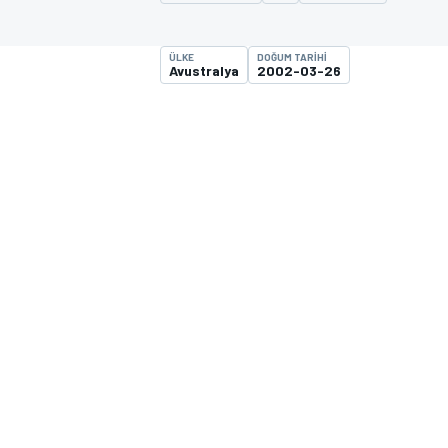
MOTOGP
ÜLKE
DOĞUM TARIHI
Avustralya
2002-03-26
WORLD SUPERBIKE