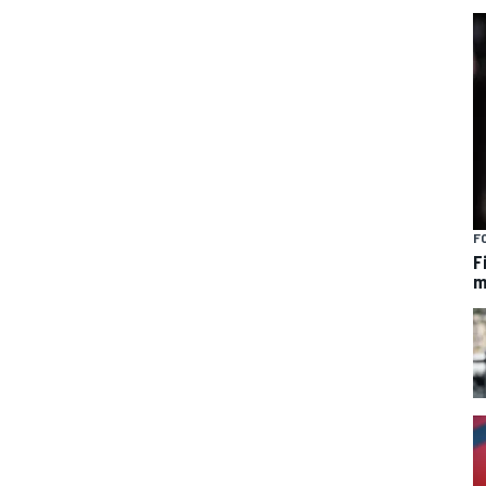
F
F
m