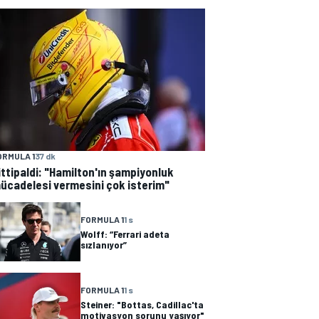
ORMULA 1
37 dk
ittipaldi: "Hamilton'ın şampiyonluk
ücadelesi vermesini çok isterim"
FORMULA 1
1 s
Wolff: “Ferrari adeta
sızlanıyor”
FORMULA 1
1 s
Steiner: "Bottas, Cadillac'ta
motivasyon sorunu yaşıyor"