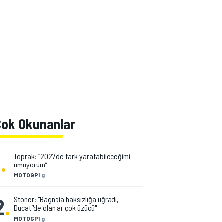
Çok Okunanlar
1
.
Toprak: “2027’de fark yaratabileceğimi
umuyorum”
MOTOGP
1 g
2
.
Stoner: "Bagnaia haksızlığa uğradı,
Ducati'de olanlar çok üzücü"
MOTOGP
1 g