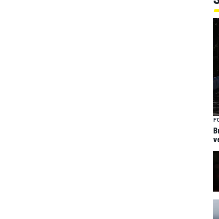
F
B
v