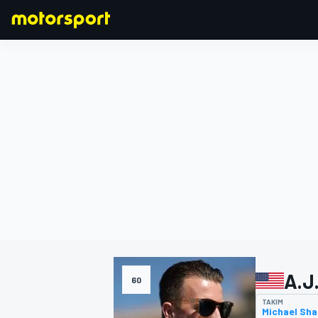
FORMULA 1
A.J
60
TAKIM
Michael Sha