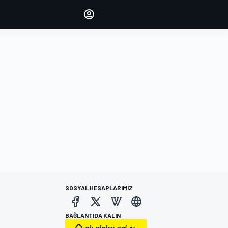
yönetin
Yorumlarınızla sesinizi duyurun
OTURUM AÇ
EDİSYON
TÜRKİYE
SOSYAL HESAPLARIMIZ
BAĞLANTIDA KALIN