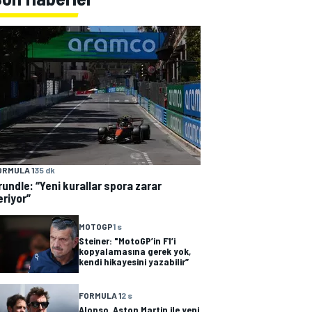
ORMULA 1
35 dk
rundle: “Yeni kurallar spora zarar
eriyor”
MOTOGP
1 s
Steiner: "MotoGP’in F1’i
kopyalamasına gerek yok,
kendi hikayesini yazabilir”
FORMULA 1
2 s
Alonso, Aston Martin ile yeni