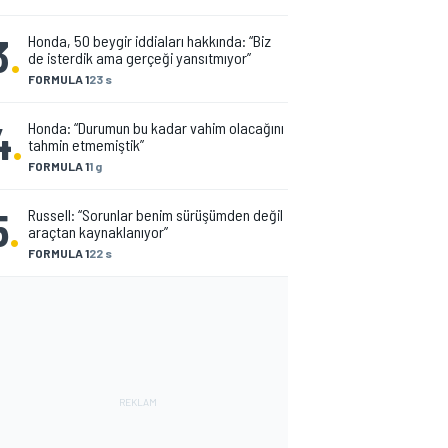
3
.
Honda, 50 beygir iddiaları hakkında: “Biz
de isterdik ama gerçeği yansıtmıyor”
FORMULA 1
23 s
4
.
Honda: “Durumun bu kadar vahim olacağını
tahmin etmemiştik”
FORMULA 1
1 g
5
.
Russell: “Sorunlar benim sürüşümden değil
araçtan kaynaklanıyor”
FORMULA 1
22 s