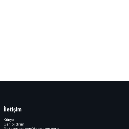
İletişim
Künye
Geri bildirim
Motorsport.com'da reklam verin