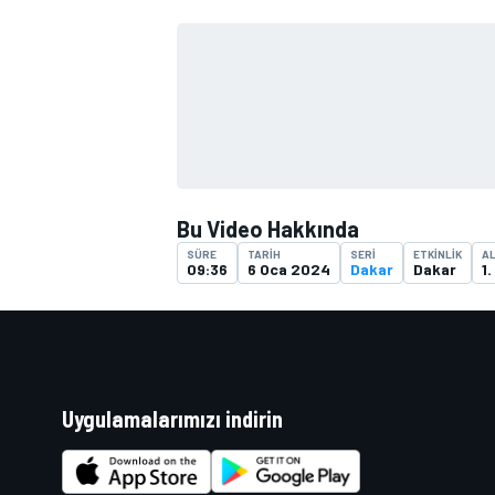
TÜRK SPORCULAR
Bu Video Hakkında
SÜRE
TARIH
SERI
ETKINLIK
AL
09:36
6 Oca 2024
Dakar
Dakar
1
Uygulamalarımızı indirin