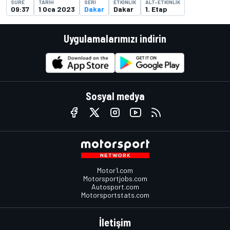
SÜRE
TARIH
SERI
ETKINLIK
ALT-ETKINLIK
09:37
1 Oca 2023
Dakar
Dakar
1. Etap
Uygulamalarımızı indirin
Sosyal medya
Motor1.com
Motorsportjobs.com
Autosport.com
Motorsportstats.com
İletişim