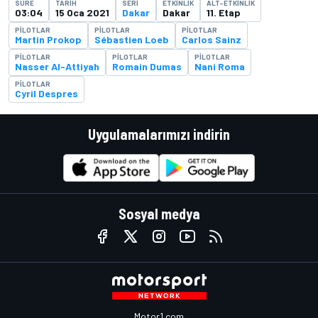
SÜRE
TARIH
SERI
ETKINLIK
ALT-ETKINLIK
03:04
15 Oca 2021
Dakar
Dakar
11. Etap
PILOTLAR
PILOTLAR
PILOTLAR
Martin Prokop
Sébastien Loeb
Carlos Sainz
PILOTLAR
PILOTLAR
PILOTLAR
Nasser Al-Attiyah
Romain Dumas
Nani Roma
PILOTLAR
Cyril Despres
Uygulamalarımızı indirin
Sosyal medya
Motor1.com