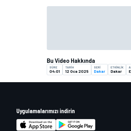
TÜRK SPORCULAR
Bu Video Hakkında
SÜRE
TARIH
SERI
ETKINLIK
A
04:01
12 Oca 2025
Dakar
Dakar
E
Uygulamalarımızı indirin