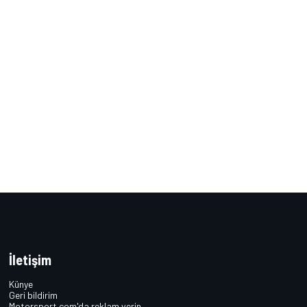
İletişim
Künye
Geri bildirim
Motorsport.com'da reklam verin