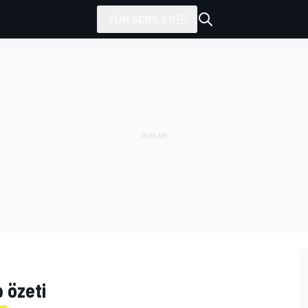
TÜM SERILER
p özeti