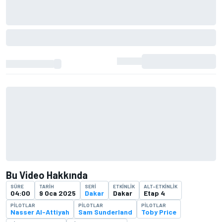
Bu Video Hakkında
SÜRE
TARIH
SERI
ETKINLIK
ALT-ETKINLIK
04:00
9 Oca 2025
Dakar
Dakar
Etap 4
PILOTLAR
PILOTLAR
PILOTLAR
Nasser Al-Attiyah
Sam Sunderland
Toby Price