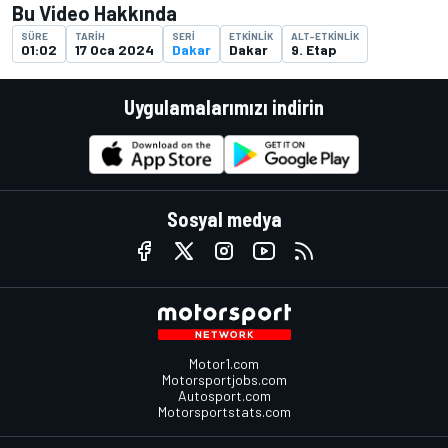
Bu Video Hakkında
SÜRE
TARIH
SERI
ETKINLIK
ALT-ETKINLIK
01:02
17 Oca 2024
Dakar
Dakar
9. Etap
Uygulamalarımızı indirin
Sosyal medya
Motor1.com
Motorsportjobs.com
Autosport.com
Motorsportstats.com