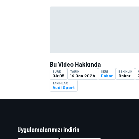
TÜRK SPORCULAR
Bu Video Hakkında
SÜRE
TARIH
SERI
ETKINLIK
04:05
14 Oca 2024
Dakar
Dakar
TAKIMLAR
Audi Sport
Uygulamalarımızı indirin