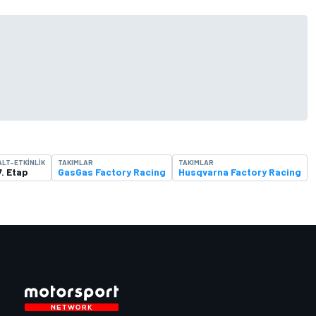
ALT-ETKINLIK
TAKIMLAR
TAKIMLAR
7. Etap
GasGas Factory Racing
Husqvarna Factory Racing