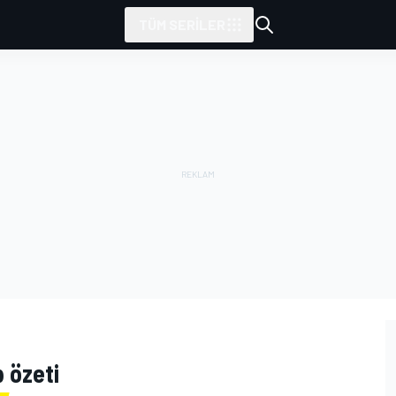
TÜM SERILER
p özeti