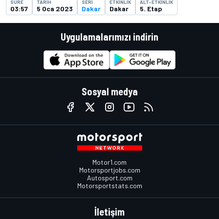
SÜRE
TARIH
SERI
ETKINLIK
ALT-ETKINLIK
03:57
5 Oca 2023
Dakar
Dakar
5. Etap
Uygulamalarımızı indirin
Sosyal medya
Motor1.com
Motorsportjobs.com
Autosport.com
Motorsportstats.com
İletişim