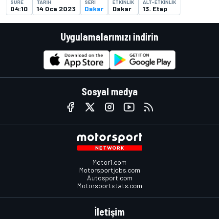
SÜRE
TARIH
SERI
ETKINLIK
ALT-ETKINLIK
04:10
14 Oca 2023
Dakar
Dakar
13. Etap
Uygulamalarımızı indirin
Sosyal medya
Motor1.com
Motorsportjobs.com
Autosport.com
Motorsportstats.com
İletişim