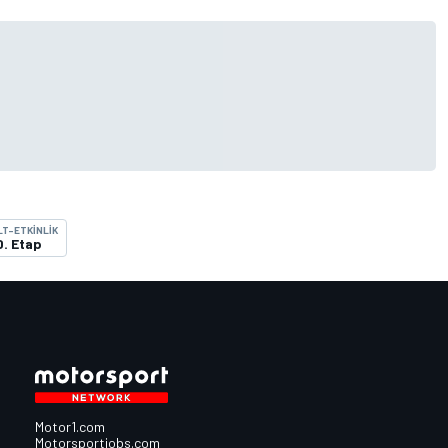
LT-ETKINLIK
0. Etap
Motor1.com
Motorsportjobs.com