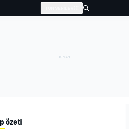
TÜM SERILER
ap özeti