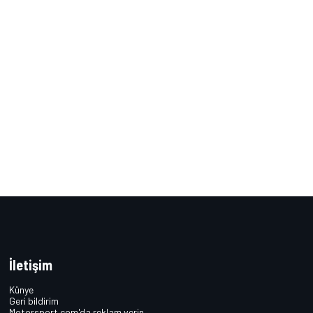
İletişim
Künye
Geri bildirim
Motorsport.com'da reklam verin