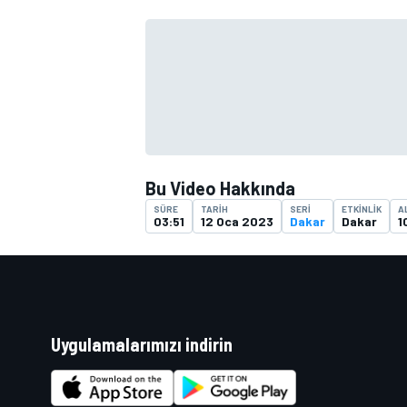
TÜRK SPORCULAR
Bu Video Hakkında
SÜRE
TARIH
SERI
ETKINLIK
A
03:51
12 Oca 2023
Dakar
Dakar
1
Uygulamalarımızı indirin