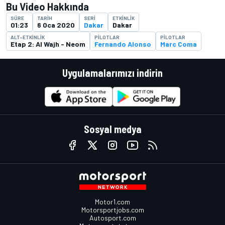
Bu Video Hakkında
SÜRE
TARIH
SERI
ETKINLIK
01:23
6 Oca 2020
Dakar
Dakar
ALT-ETKINLIK
PILOTLAR
PILOTLAR
Etap 2: Al Wajh - Neom
Fernando Alonso
Marc Coma
Uygulamalarımızı indirin
Sosyal medya
Motor1.com
Motorsportjobs.com
Autosport.com