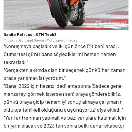
Danilo Petrucci, KTM Tech3
Photo by: Gold and Goose /
Motorsport Images
"Konuşmaya başladık ve iki gün önce Pit beni aradı .
Cumartesi günü bana söylediklerini hemen hemen
tekrarladı."
"Gerçekten aklımda olan bir seçenek çünkü her zaman
orada yarışmak istiyordum."
"Bana '2022 için hazırız' dedi ama sonra 'Sadece genel
manzarayı görmek istersen seni oraya gönderebiliriz,
çünkü oraya gidip hemen iyi sonuç almaya çalışmanın
oldukça tehlikeli olduğunu düşünüyoruz' diye ekledi."
"Yani antrenman yapmak ve bazı yarışlara katılmak için
bir yılım olacak ve 2023'ten sonra belki daha rekabetçi