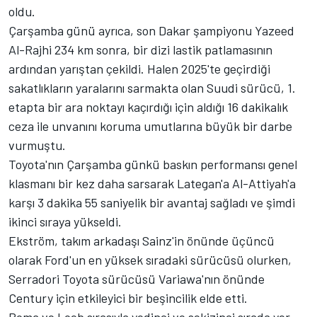
oldu.
Çarşamba günü ayrıca, son Dakar şampiyonu
Yazeed
Al-Rajhi
234 km sonra, bir dizi lastik patlamasının
ardından yarıştan çekildi. Halen 2025'te geçirdiği
sakatlıkların yaralarını sarmakta olan Suudi sürücü, 1.
etapta bir ara noktayı kaçırdığı için aldığı 16 dakikalık
ceza ile unvanını koruma umutlarına büyük bir darbe
vurmuştu.
Toyota'nın Çarşamba günkü baskın performansı genel
klasmanı bir kez daha sarsarak Lategan'a Al-Attiyah'a
karşı 3 dakika 55 saniyelik bir avantaj sağladı ve şimdi
ikinci sıraya yükseldi.
Ekström, takım arkadaşı Sainz'in önünde üçüncü
olarak Ford'un en yüksek sıradaki sürücüsü olurken,
Serradori Toyota sürücüsü Variawa'nın önünde
Century için etkileyici bir beşincilik elde etti.
Roma ve Loeb sırasıyla yedinci ve sekizinci sırada yer