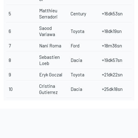
Matthieu
5
Century
+16dk53sn
Serradori
Saood
6
Toyota
+18dk19sn
Variawa
7
Nani Roma
Ford
+18m36sn
Sebastien
8
Dacia
+19dk57sn
Loeb
9
Eryk Goczal
Toyota
+21dk22sn
Cristina
10
Dacia
+25dk18sn
Gutierrez