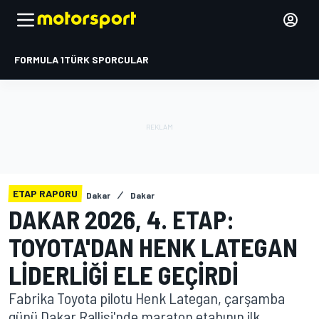
FORMULA 1
TÜRK SPORCULAR
ETAP RAPORU
Dakar
Dakar
DAKAR 2026, 4. ETAP:
TOYOTA'DAN HENK LATEGAN
LIDERLIĞI ELE GEÇIRDI
Fabrika Toyota pilotu Henk Lategan, çarşamba
günü Dakar Rallisi'nde maraton etabının ilk