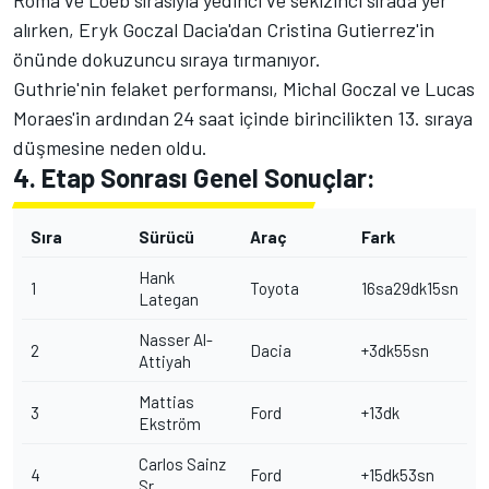
alırken, Eryk Goczal Dacia'dan
Cristina Gutierrez
'in
önünde dokuzuncu sıraya tırmanıyor.
Guthrie'nin felaket performansı, Michal Goczal ve
Lucas
Moraes
'in ardından 24 saat içinde birincilikten 13. sıraya
düşmesine neden oldu.
4. Etap Sonrası Genel Sonuçlar:
Sıra
Sürücü
Araç
Fark
Hank
1
Toyota
16sa29dk15sn
Lategan
Nasser Al-
2
Dacia
+3dk55sn
Attiyah
Mattias
3
Ford
+13dk
Ekström
Carlos Sainz
4
Ford
+15dk53sn
Sr