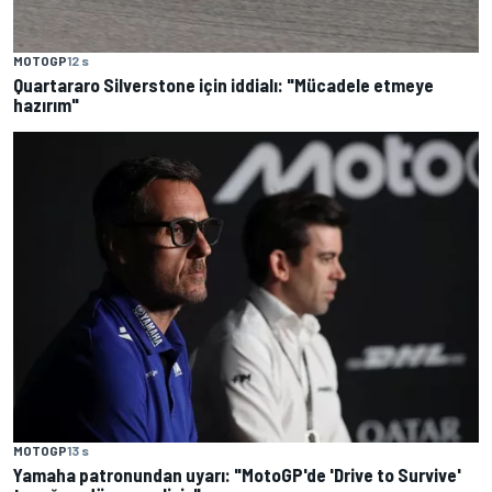
MOTOGP
12 s
Quartararo Silverstone için iddialı: "Mücadele etmeye
hazırım"
MOTOGP
13 s
Yamaha patronundan uyarı: "MotoGP'de 'Drive to Survive'