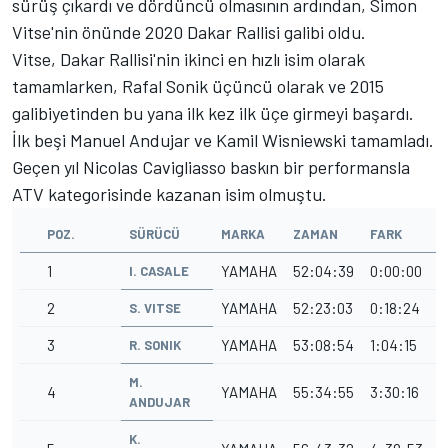
sürüş çıkardı ve dördüncü olmasının ardından, Simon
Vitse'nin önünde 2020 Dakar Rallisi galibi oldu.
Vitse, Dakar Rallisi'nin ikinci en hızlı isim olarak
tamamlarken, Rafal Sonik üçüncü olarak ve 2015
galibiyetinden bu yana ilk kez ilk üçe girmeyi başardı.
İlk beşi Manuel Andujar ve Kamil Wisniewski tamamladı.
Geçen yıl Nicolas Cavigliasso baskın bir performansla
ATV kategorisinde kazanan isim olmuştu.
POZ.
SÜRÜCÜ
MARKA
ZAMAN
FARK
1
YAMAHA
52:04:39
0:00:00
I. CASALE
2
YAMAHA
52:23:03
0:18:24
S. VITSE
3
YAMAHA
53:08:54
1:04:15
R. SONIK
M.
4
YAMAHA
55:34:55
3:30:16
ANDUJAR
K.