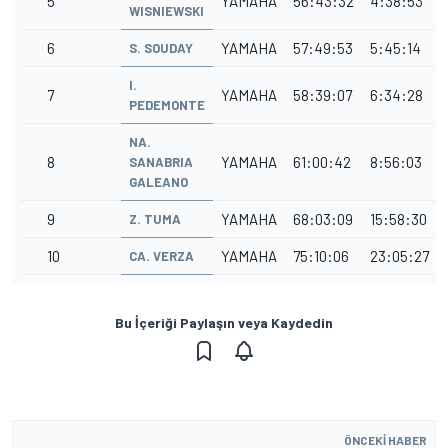
5
YAMAHA
56:43:32
4:38:53
WISNIEWSKI
6
YAMAHA
57:49:53
5:45:14
S. SOUDAY
I.
7
YAMAHA
58:39:07
6:34:28
PEDEMONTE
NA.
8
YAMAHA
61:00:42
8:56:03
SANABRIA
GALEANO
9
YAMAHA
68:03:09
15:58:30
Z. TUMA
10
YAMAHA
75:10:06
23:05:27
CA. VERZA
Bu İçeriği Paylaşın veya Kaydedin
ÖNCEKI HABER