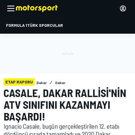
FORMULA 1
TÜRK SPORCULAR
ETAP RAPORU
Dakar
Dakar
CASALE, DAKAR RALLISI'NIN
ATV SINIFINI KAZANMAYI
BAŞARDI!
Ignacio Casale, bugün gerçekleştirilen 12. etabı
dördüncü sırada tamamladı ve 2020 Dakar