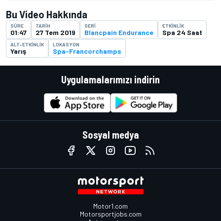
Bu Video Hakkında
SÜRE
TARIH
SERI
ETKINLIK
01:47
27 Tem 2019
Blancpain Endurance
Spa 24 Saat
ALT-ETKINLIK
LOKASYON
Yarış
Spa-Francorchamps
Uygulamalarımızı indirin
Sosyal medya
Motor1.com
Motorsportjobs.com