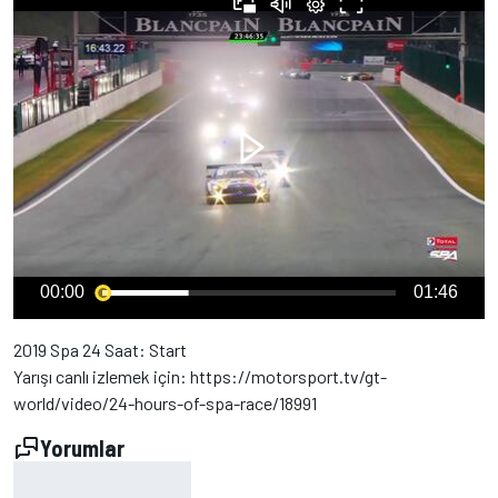
00:00
01:46
2019 Spa 24 Saat: Start
Yarışı canlı izlemek için: https://motorsport.tv/gt-
world/video/24-hours-of-spa-race/18991
Yorumlar